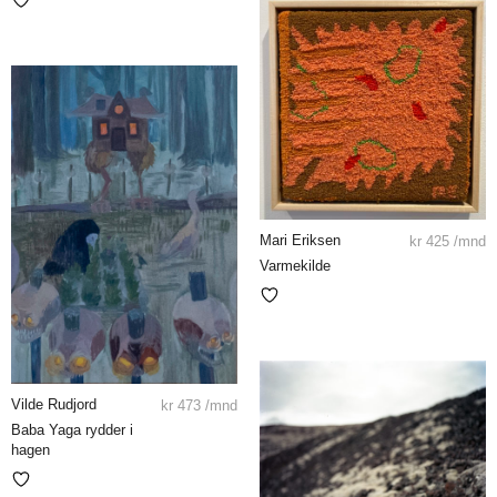
Mari Eriksen
kr
425
/mnd
Varmekilde
Vilde Rudjord
kr
473
/mnd
Baba Yaga rydder i
hagen