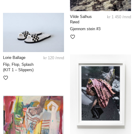
Vilde Salhus
kr
1 450
/mnd
Røed
Gjennom stein #3
Lorie Ballage
kr
120
/mnd
Flip, Flop, Splash
(KIT 1 – Slippers)