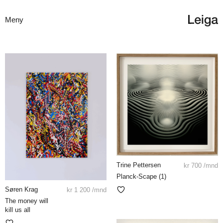
Meny
Trine Pettersen
kr
700
/mnd
Planck-Scape (1)
Søren Krag
kr
1 200
/mnd
The money will
kill us all