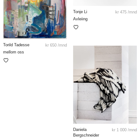
Tonje Li
kr
475
/mnd
Avleiing
Torild Tadesse
kr
650
/mnd
mellom oss
Daniela
kr
1 000
/mnd
Bergschneider