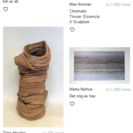
kill us all
Mari Amman
kr
1 850
/mnd
Chromatic
Tissue: Essencia
II Sculpture
Marta Nerhus
kr
1 900
/mnd
Det stig av hav
Trine Hovden