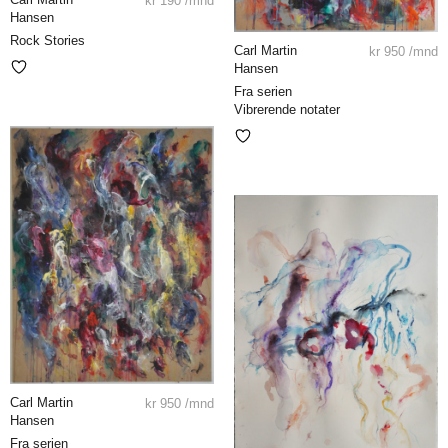
kr
190
/mnd
Hansen
Rock Stories
Carl Martin
kr
950
/mnd
Hansen
Fra serien
Vibrerende notater
Carl Martin
kr
950
/mnd
Hansen
Fra serien