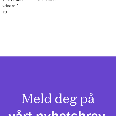
kr
275
/mnd
vekst nr. 2
Meld deg på
