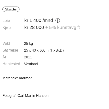
Skulptur
kr
1 400
/mnd
Leie
kr
28 000
+ 5% kunstavgift
Kjøp
Vekt
25 kg
Størrelse
25 x 40 x 60cm (HxBxD)
År
2011
Hentested
Vestland
Materiale: marmor.
Fotograf: Carl Martin Hansen