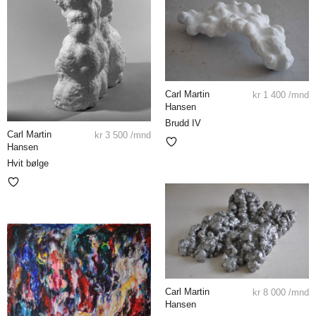
Carl Martin
kr
1 400
/mnd
Hansen
Brudd IV
Carl Martin
kr
3 500
/mnd
Hansen
Hvit bølge
Carl Martin
kr
8 000
/mnd
Hansen