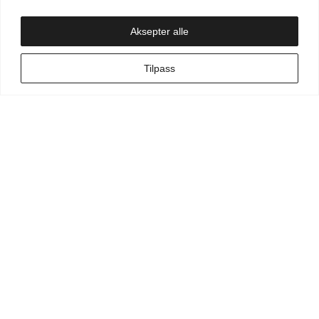
Handlekurv
Aksepter alle
NO
Tilpass
Min side
Hva leter du etter?
Vilkår for kunde