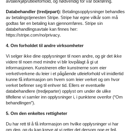
avtale/kjøp/utleieforhold, og nødvendig for vår bokføring.
Databehandler (tredjepart):
Betalingsopplysninger behandles
av betalingstjenesten Stripe. Stripe har egne vilkår som må
godtas før en betaling kan gjennomføres. Stripe sin
databehandlingsavtale kan finnes her:
https://stripe.com/no/privacy
.
4. Om forholdet til andre virksomheter
Vi selger ikke dine opplysninger til noen andre, og gir det ikke
videre til noen med mindre vi blir lovpålagt å gi ut
informasjonen. Kunstneren eller kunstnerne som eier
verket/verkene du leier i et pågående utleieforhold vil imidlertid
kunne få informasjon om hvem som leier verket og om hvor
verket befinner seg til enhver tid. Ellers er eventuelle
databehandlere (tredjeparter) opplyst om under de ulike
tilfellene vi samler inn opplysninger i, i punktene ovenfor (“Om
behandlingen”).
5. Om den enkeltes rettigheter
Du har rett til å få informasjon om hvilke opplysninger vi har
om deg, og du kan kreve at vi retter det dersom noe er feil,