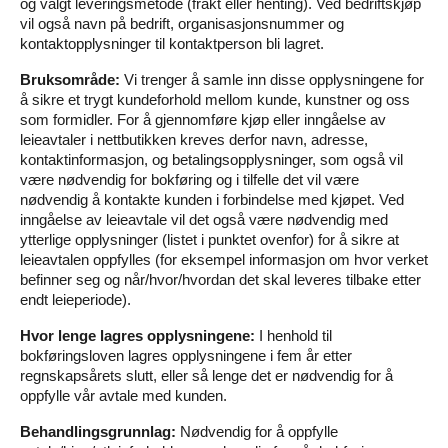
og valgt leveringsmetode (frakt eller henting). Ved bedriftskjøp
vil også navn på bedrift, organisasjonsnummer og
kontaktopplysninger til kontaktperson bli lagret.
Bruksområde:
Vi trenger å samle inn disse opplysningene for
å sikre et trygt kundeforhold mellom kunde, kunstner og oss
som formidler. For å gjennomføre kjøp eller inngåelse av
leieavtaler i nettbutikken kreves derfor navn, adresse,
kontaktinformasjon, og betalingsopplysninger, som også vil
være nødvendig for bokføring og i tilfelle det vil være
nødvendig å kontakte kunden i forbindelse med kjøpet. Ved
inngåelse av leieavtale vil det også være nødvendig med
ytterlige opplysninger (listet i punktet ovenfor) for å sikre at
leieavtalen oppfylles (for eksempel informasjon om hvor verket
befinner seg og når/hvor/hvordan det skal leveres tilbake etter
endt leieperiode).
Hvor lenge lagres opplysningene:
I henhold til
bokføringsloven lagres opplysningene i fem år etter
regnskapsårets slutt, eller så lenge det er nødvendig for å
oppfylle vår avtale med kunden.
Behandlingsgrunnlag:
Nødvendig for å oppfylle