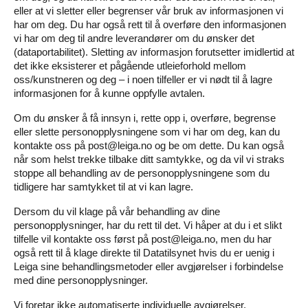
eller at vi sletter eller begrenser vår bruk av informasjonen vi
har om deg. Du har også rett til å overføre den informasjonen
vi har om deg til andre leverandører om du ønsker det
(dataportabilitet). Sletting av informasjon forutsetter imidlertid at
det ikke eksisterer et pågående utleieforhold mellom
oss/kunstneren og deg – i noen tilfeller er vi nødt til å lagre
informasjonen for å kunne oppfylle avtalen.
Om du ønsker å få innsyn i, rette opp i, overføre, begrense
eller slette personopplysningene som vi har om deg, kan du
kontakte oss på
post@leiga.no
og be om dette. Du kan også
når som helst trekke tilbake ditt samtykke, og da vil vi straks
stoppe all behandling av de personopplysningene som du
tidligere har samtykket til at vi kan lagre.
Dersom du vil klage på vår behandling av dine
personopplysninger, har du rett til det. Vi håper at du i et slikt
tilfelle vil kontakte oss først på
post@leiga.no
, men du har
også rett til å klage direkte til Datatilsynet hvis du er uenig i
Leiga sine behandlingsmetoder eller avgjørelser i forbindelse
med dine personopplysninger.
Vi foretar ikke automatiserte individuelle avgjørelser.