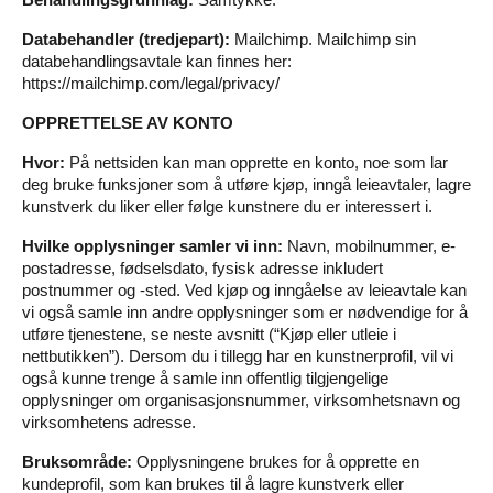
Databehandler (tredjepart):
Mailchimp. Mailchimp sin
databehandlingsavtale kan finnes her:
https://mailchimp.com/legal/privacy/
OPPRETTELSE AV KONTO
Hvor:
På nettsiden kan man opprette en konto, noe som lar
deg bruke funksjoner som å utføre kjøp, inngå leieavtaler, lagre
kunstverk du liker eller følge kunstnere du er interessert i.
Hvilke opplysninger samler vi inn:
Navn, mobilnummer, e-
postadresse, fødselsdato, fysisk adresse inkludert
postnummer og -sted. Ved kjøp og inngåelse av leieavtale kan
vi også samle inn andre opplysninger som er nødvendige for å
utføre tjenestene, se neste avsnitt (“Kjøp eller utleie i
nettbutikken”). Dersom du i tillegg har en kunstnerprofil, vil vi
også kunne trenge å samle inn offentlig tilgjengelige
opplysninger om organisasjonsnummer, virksomhetsnavn og
virksomhetens adresse.
Bruksområde:
Opplysningene brukes for å opprette en
kundeprofil, som kan brukes til å lagre kunstverk eller