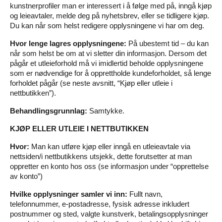
kunstnerprofiler man er interessert i å følge med på, inngå kjøp
og leieavtaler, melde deg på nyhetsbrev, eller se tidligere kjøp.
Du kan når som helst redigere opplysningene vi har om deg.
Hvor lenge lagres opplysningene:
På ubestemt tid – du kan
når som helst be om at vi sletter din informasjon. Dersom det
pågår et utleieforhold må vi imidlertid beholde opplysningene
som er nødvendige for å opprettholde kundeforholdet, så lenge
forholdet pågår (se neste avsnitt, “Kjøp eller utleie i
nettbutikken”).
Behandlingsgrunnlag:
Samtykke.
KJØP ELLER UTLEIE I NETTBUTIKKEN
Hvor:
Man kan utføre kjøp eller inngå en utleieavtale via
nettsiden/i nettbutikkens utsjekk, dette forutsetter at man
oppretter en konto hos oss (se informasjon under “opprettelse
av konto”)
Hvilke opplysninger samler vi inn:
Fullt navn,
telefonnummer, e-postadresse, fysisk adresse inkludert
postnummer og sted, valgte kunstverk, betalingsopplysninger