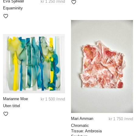
Eva Sjøwall
kr
1 250
/mnd
Equaminity
Marianne Moe
kr
1 500
/mnd
Uten tittel
Mari Amman
kr
1 750
/mnd
Chromatic
Tissue: Ambrosia