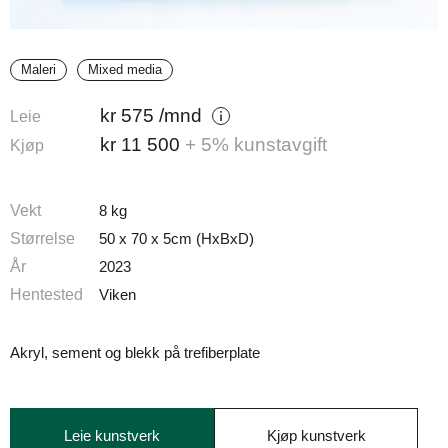
Maleri
Mixed media
kr
575
/mnd
Leie
kr
11 500
+ 5% kunstavgift
Kjøp
Vekt
8 kg
Størrelse
50 x 70 x 5cm (HxBxD)
År
2023
Hentested
Viken
Akryl, sement og blekk på trefiberplate
Leie kunstverk
Kjøp kunstverk