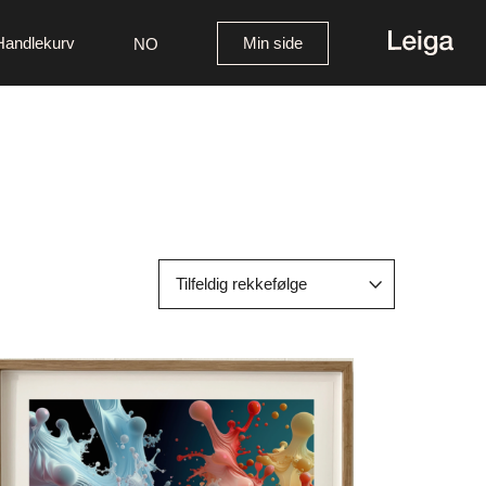
Handlekurv
Min side
NO