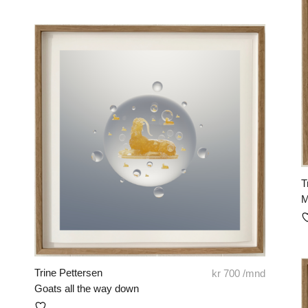
T
M
Trine Pettersen
kr
700
/mnd
Goats all the way down