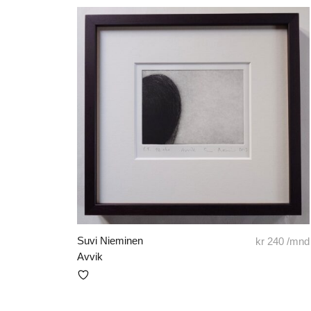
Suvi Nieminen
kr
240
/mnd
Avvik