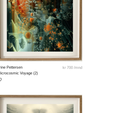
rine Pettersen
kr
700
/mnd
icrocosmic Voyage (2)