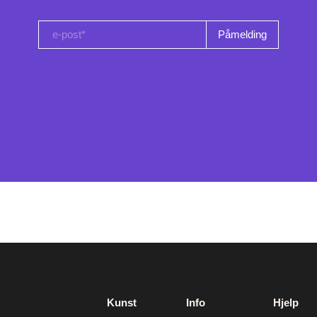
e-post*
Kunst
Info
Hjelp