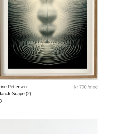
rine Pettersen
kr
700
/mnd
lanck-Scape (2)