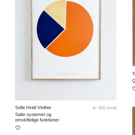
T
Q
Sofie Hviid Vinther
kr
300
/mnd
Satte systemer og
omskiftelige funktioner