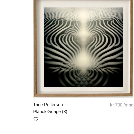
Trine Pettersen
kr
700
/mnd
Planck-Scape (3)