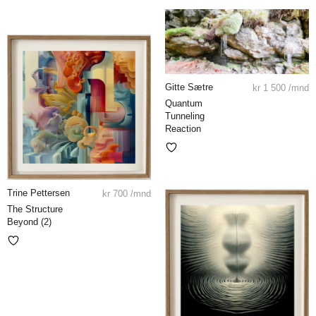
Gitte Sætre
kr
1 500
/mnd
Quantum
Tunneling
Reaction
Trine Pettersen
kr
700
/mnd
The Structure
Beyond (2)