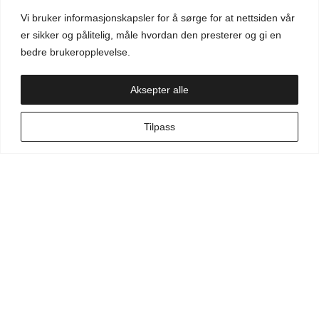
Vi bruker informasjonskapsler for å sørge for at nettsiden vår
Aktuelt
er sikker og pålitelig, måle hvordan den presterer og gi en
bedre brukeropplevelse.
Handlekurv
Aksepter alle
NO
Tilpass
Min side
Hva leter du etter?