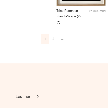
Trine Pettersen
kr
700
/mnd
Planck-Scape (2)
1
2
→
Les mer