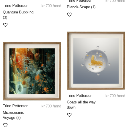
Trine Pettersen
kr
700
/mnd
Trine Pettersen
kr
700
/mnd
Planck-Scape (1)
Quantum Bubbling
(3)
Trine Pettersen
kr
700
/mnd
Goats all the way
Trine Pettersen
kr
700
/mnd
down
Microcosmic
Voyage (2)