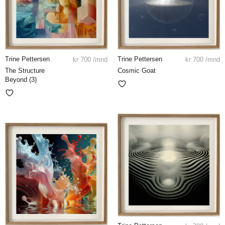
Trine Pettersen
Trine Pettersen
kr
700
/mnd
kr
700
/mnd
The Structure
Cosmic Goat
Beyond (3)