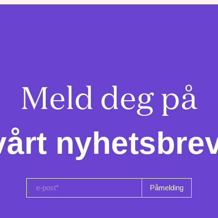
Meld deg på

vårt nyhetsbrev
e-post*