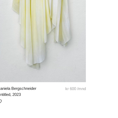
aniela Bergschneider
kr
600
/mnd
ntitled, 2023