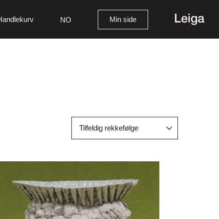
Handlekurv
Min side
NO