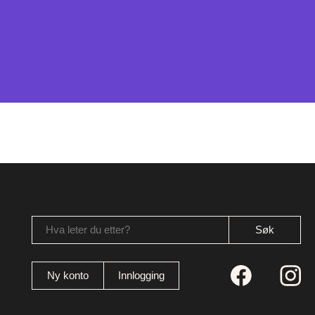
Hva leter du etter?
Ny konto
Innlogging