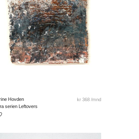
rine Hovden
kr
368
/mnd
ra serien Leftovers