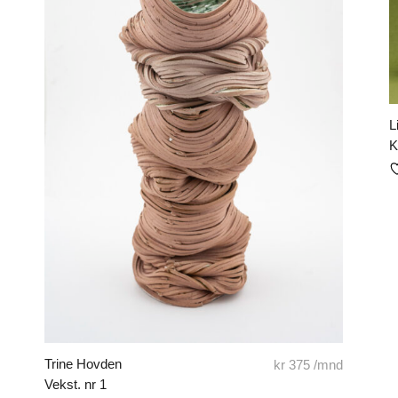
L
K
Trine Hovden
kr
375
/mnd
Vekst. nr 1