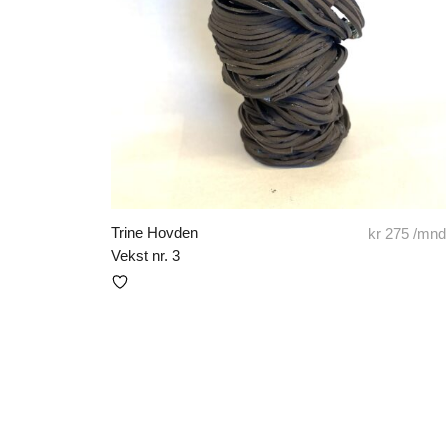
Trine Hovden
kr
275
/mnd
Vekst nr. 3