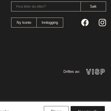
Hva leter du etter?
Ny konto
Innlogging
Driftes av: