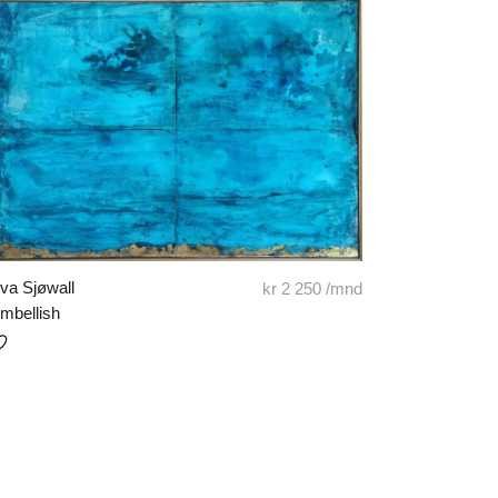
va Sjøwall
kr
2 250
/mnd
mbellish