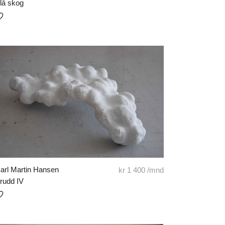
lå skog
arl Martin Hansen
kr
1 400
/mnd
rudd IV