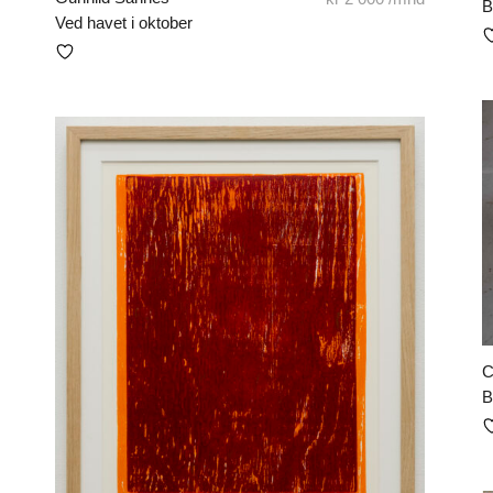
B
Ved havet i oktober
C
B