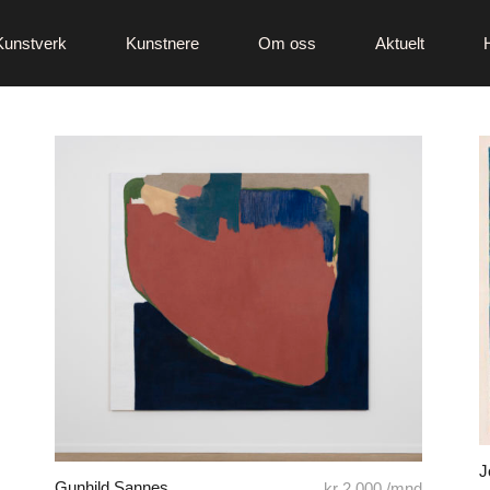
Kunstverk
Kunstnere
Om oss
Aktuelt
J
Gunhild Sannes
kr
2 000
/mnd