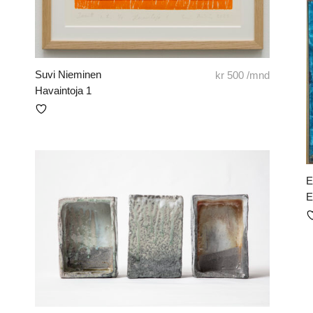
Suvi Nieminen
kr
500
/mnd
Havaintoja 1
E
E