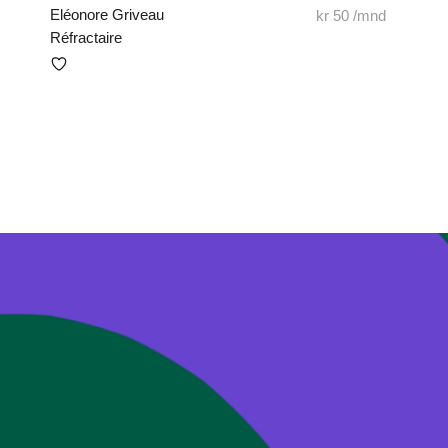
Eléonore Griveau
kr
50
/mnd
Réfractaire