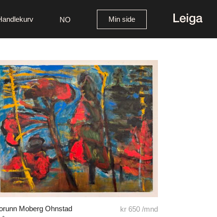
Handlekurv
Min side
NO
orunn Moberg Ohnstad
kr
650
/mnd