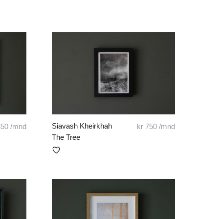
Siavash Kheirkhah
50
/mnd
kr
750
/mnd
The Tree