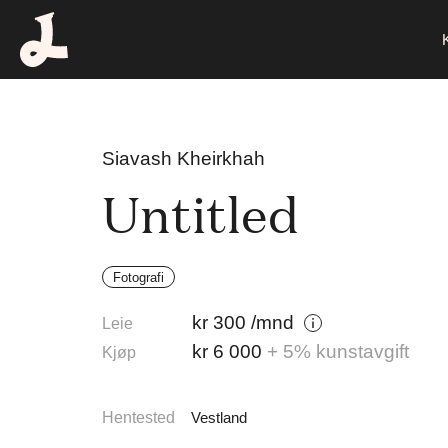
Siavash Kheirkhah
Untitled
Fotografi
kr
300
/mnd
Leie
kr
6 000
+ 5% kunstavgift
Kjøp
Hentested
Vestland