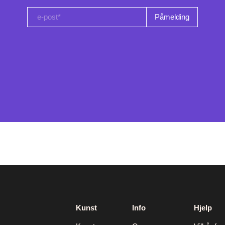
e-post*
Kunst
Info
Hjelp