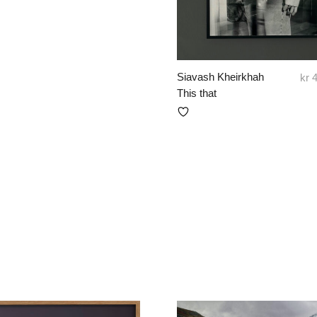
Siavash Kheirkhah
kr
4
This that