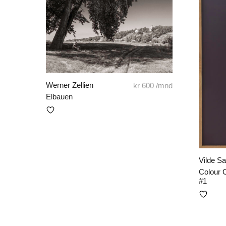
Werner Zellien
kr
600
/mnd
Elbauen
Vilde S
Colour 
#1