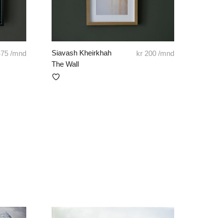
Siavash Kheirkhah
75
/mnd
kr
200
/mnd
The Wall