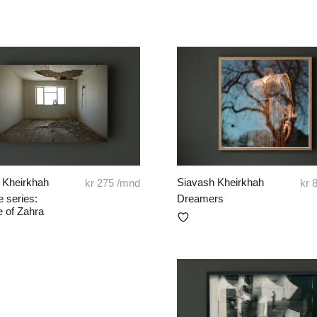
 Kheirkhah
Siavash Kheirkhah
kr
275
/mnd
kr
8
 series:
Dreamers
e of Zahra