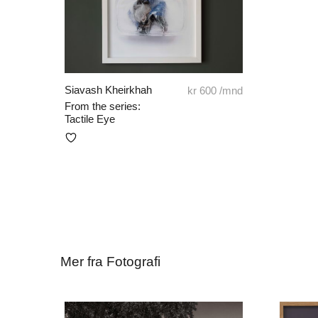
Siavash Kheirkhah
kr
600
/mnd
From the series:
Tactile Eye
Mer fra Fotografi