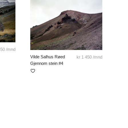
50
/mnd
Vilde Salhus Røed
kr
1 450
/mnd
Gjennom stein #4