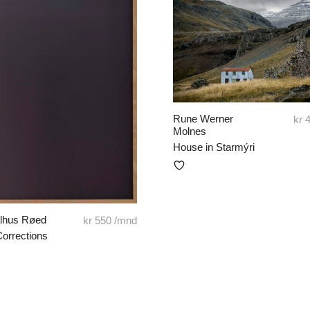
Rune Werner
kr
4
Molnes
House in Starmýri
alhus Røed
kr
550
/mnd
Corrections