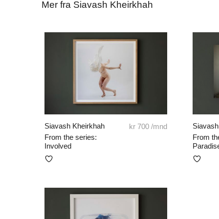
Mer fra Siavash Kheirkhah
Siavash Kheirkhah
Siavash
kr
700
/mnd
From the series:
From the
Involved
Paradis