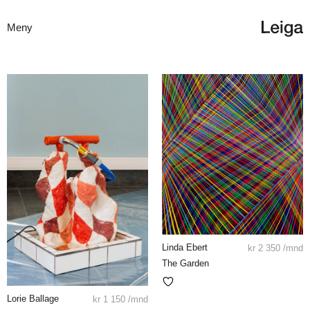
Meny
Linda Ebert
kr
2 350
/mnd
The Garden
Lorie Ballage
kr
1 150
/mnd