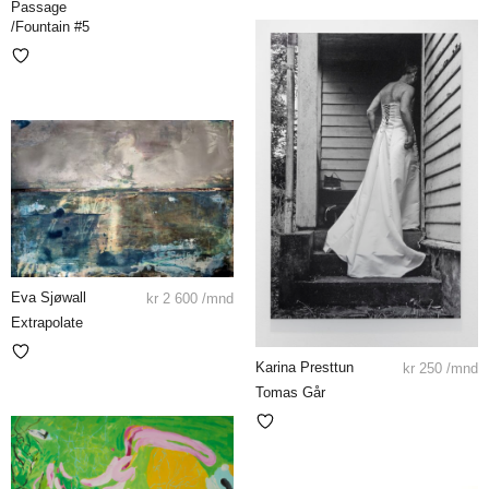
Passage
/Fountain #5
Eva Sjøwall
kr
2 600
/mnd
Extrapolate
Karina Presttun
kr
250
/mnd
Tomas Går