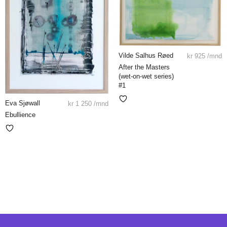
Vilde Salhus Røed
kr
925
/mnd
After the Masters
(wet-on-wet series)
#1
Eva Sjøwall
kr
1 250
/mnd
Ebullience