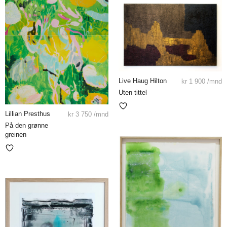
Live Haug Hilton
kr
1 900
/mnd
Uten tittel
Lillian Presthus
kr
3 750
/mnd
På den grønne
greinen