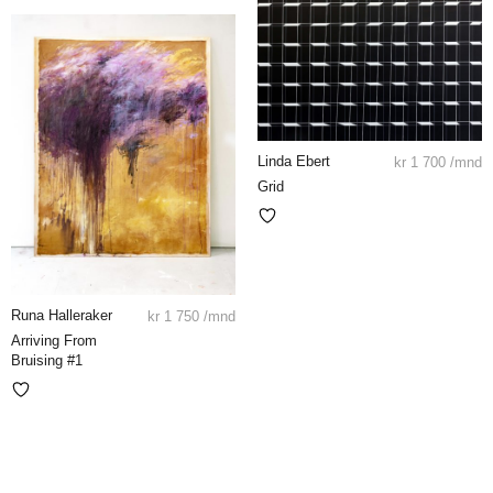
Linda Ebert
kr
1 700
/mnd
Grid
Runa Halleraker
kr
1 750
/mnd
Arriving From
Bruising #1