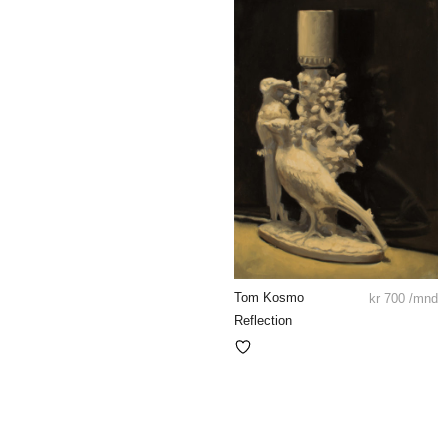
Tom Kosmo
kr
700
/mnd
Reflection