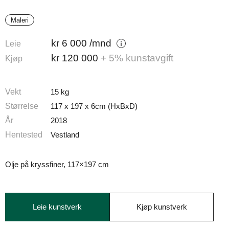
Maleri
kr
6 000
/mnd
Leie
kr
120 000
+ 5% kunstavgift
Kjøp
Vekt
15 kg
Størrelse
117 x 197 x 6cm (HxBxD)
År
2018
Hentested
Vestland
Olje på kryssfiner, 117×197 cm
Leie kunstverk
Kjøp kunstverk