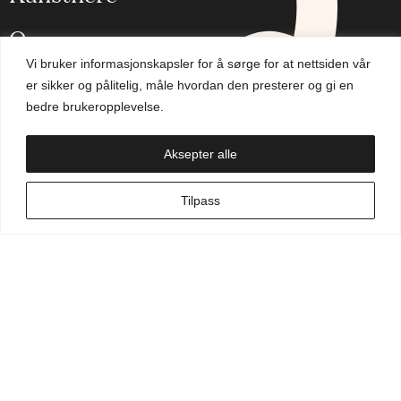
Om oss
Vi bruker informasjonskapsler for å sørge for at nettsiden vår
Aktuelt
er sikker og pålitelig, måle hvordan den presterer og gi en
bedre brukeropplevelse.
Handlekurv
Aksepter alle
NO
Tilpass
Min side
Hva leter du etter?