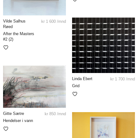
Vilde Salhus
kr
1 600
/mnd
Røed
After the Masters
#2 (2)
Linda Ebert
kr
1 700
/mnd
Grid
Gitte Sætre
kr
850
/mnd
Hendelser i vann