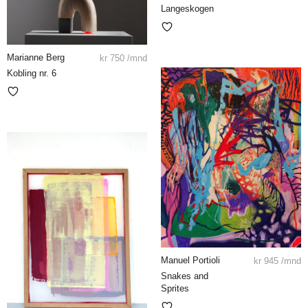
Langeskogen
Marianne Berg
kr
750
/mnd
Kobling nr. 6
Manuel Portioli
kr
945
/mnd
Snakes and
Sprites