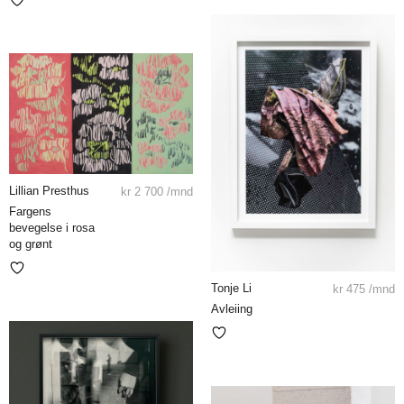
Lillian Presthus
kr
2 700
/mnd
Fargens
bevegelse i rosa
og grønt
Tonje Li
kr
475
/mnd
Avleiing