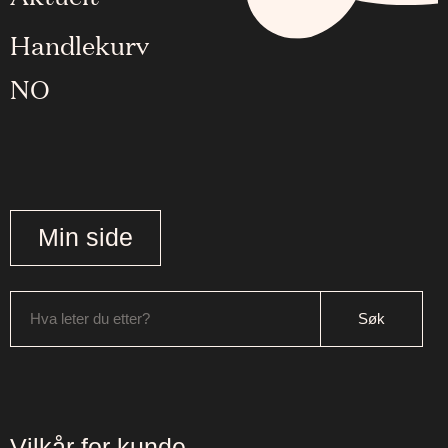
Handlekurv
NO
Min side
Hva leter du etter?
Vilkår for kunde