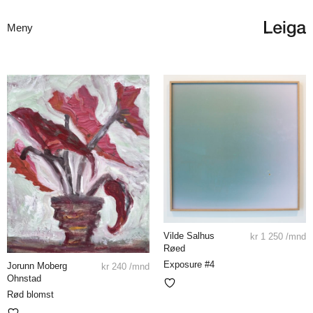
Meny
Vilde Salhus
kr
1 250
/mnd
Røed
Exposure #4
Jorunn Moberg
kr
240
/mnd
Ohnstad
Rød blomst