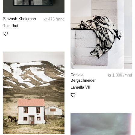
Siavash Kheirkhah
kr
475
/mnd
This that
Daniela
kr
1 000
/mnd
Bergschneider
Lamella VII