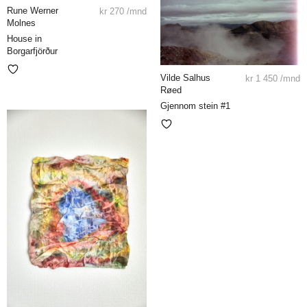
Rune Werner
kr
270
/mnd
Molnes
House in
Borgarfjörður
Vilde Salhus
kr
1 450
/mnd
Røed
Gjennom stein #1