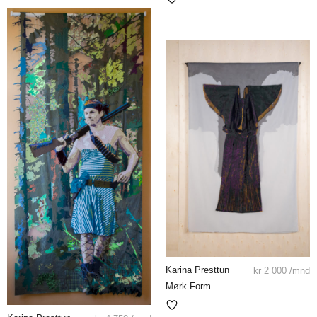
Karina Presttun
kr
2 000
/mnd
Mørk Form