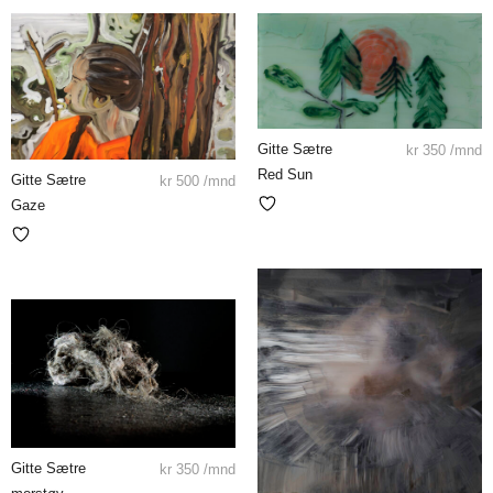
Gitte Sætre
kr
350
/mnd
Red Sun
Gitte Sætre
kr
500
/mnd
Gaze
Gitte Sætre
kr
350
/mnd