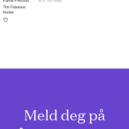
Karina Presttun
kr
4 750
/mnd
The Fabulous
Hunter
Meld deg på
