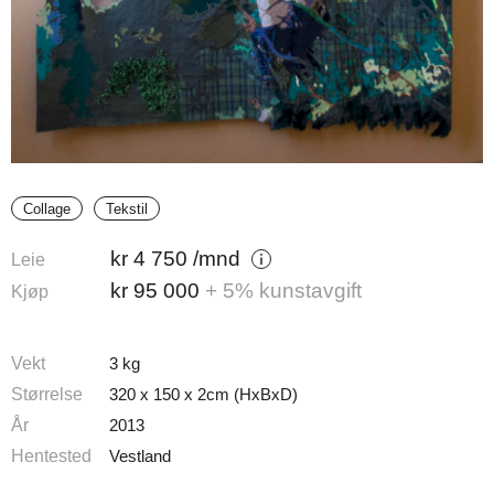
Collage
Tekstil
kr
4 750
/mnd
Leie
kr
95 000
+ 5% kunstavgift
Kjøp
Vekt
3 kg
Størrelse
320 x 150 x 2cm (HxBxD)
År
2013
Hentested
Vestland