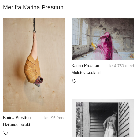
Mer fra Karina Presttun
Karina Presttun
kr
4 750
/mnd
Molotov-cocktail
Karina Presttun
kr
195
/mnd
Hvilende objekt