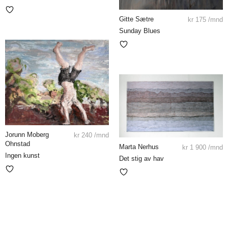
Gitte Sætre
kr
175
/mnd
Sunday Blues
Jorunn Moberg
kr
240
/mnd
Ohnstad
Marta Nerhus
kr
1 900
/mnd
Ingen kunst
Det stig av hav