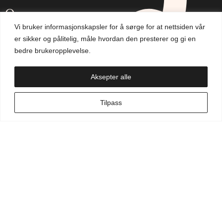
Om oss
Vi bruker informasjonskapsler for å sørge for at nettsiden vår
Aktuelt
er sikker og pålitelig, måle hvordan den presterer og gi en
bedre brukeropplevelse.
Handlekurv
Aksepter alle
NO
Tilpass
Min side
Hva leter du etter?