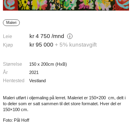
Maleri
kr
4 750
/mnd
Leie
kr
95 000
+ 5% kunstavgift
Kjøp
Størrelse
150 x 200cm (HxB)
År
2021
Hentested
Vestland
Maleri utført i oljemaling på lerret. Maleriet er 150×200 cm, delt i
to deler som er satt sammen til det store formatet. Hver del er
150×100 cm.
Foto: Pål Hoff