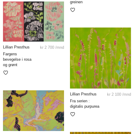
greinen
Lillian Presthus
kr
2 700
/mnd
Fargens
bevegelse i rosa
og grønt
Lillian Presthus
kr
2 100
/mnd
Fra serien :
digitalis purpurea