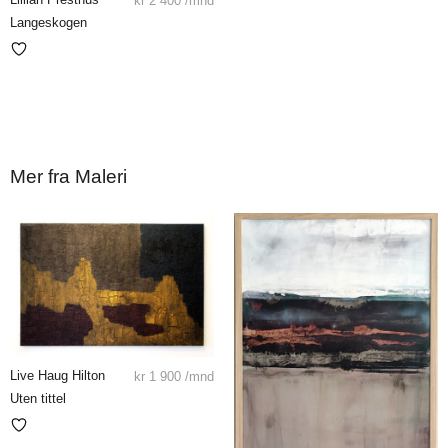
kr
2 400
/mnd
Langeskogen
Mer fra Maleri
Live Haug Hilton
kr
1 900
/mnd
Uten tittel