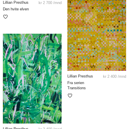
Lillian Presthus
kr
2 700
/mnd
Den hvite elven
Lillian Presthus
kr
2 400
/mnd
Fra serien
Transitions
Lillian Presthus