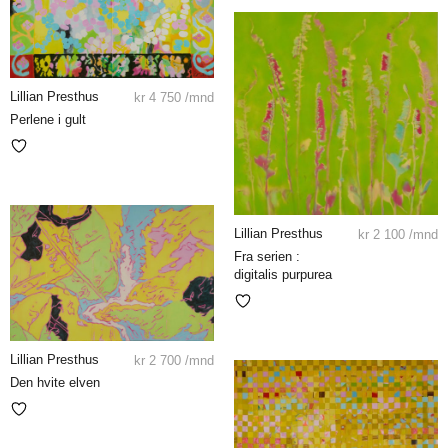
Lillian Presthus
kr
4 750
/mnd
Perlene i gult
Lillian Presthus
kr
2 100
/mnd
Fra serien :
digitalis purpurea
Lillian Presthus
kr
2 700
/mnd
Den hvite elven