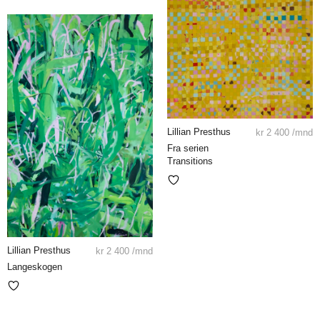
Lillian Presthus
kr
2 400
/mnd
Fra serien
Transitions
Lillian Presthus
kr
2 400
/mnd
Langeskogen