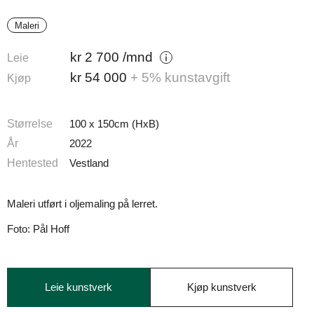
Maleri
kr
2 700
/mnd
Leie
kr
54 000
+ 5% kunstavgift
Kjøp
Størrelse
100 x 150cm (HxB)
År
2022
Hentested
Vestland
Maleri utført i oljemaling på lerret.
Foto: Pål Hoff
Leie kunstverk
Kjøp kunstverk