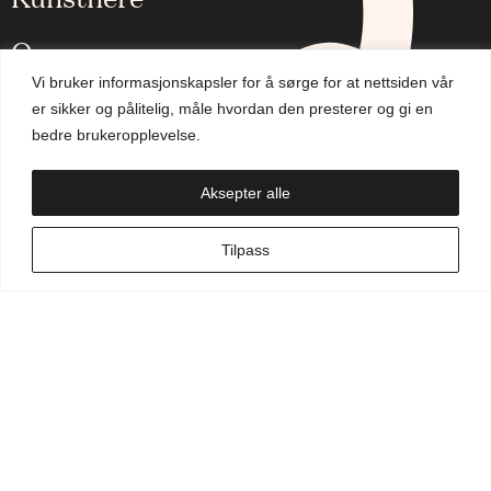
Om oss
Vi bruker informasjonskapsler for å sørge for at nettsiden vår
Aktuelt
er sikker og pålitelig, måle hvordan den presterer og gi en
bedre brukeropplevelse.
Handlekurv
Aksepter alle
NO
Tilpass
Min side
Hva leter du etter?