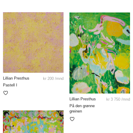
Lillian Presthus
kr
200
/mnd
Pastell I
Lillian Presthus
kr
3 750
/mnd
På den grønne
greinen