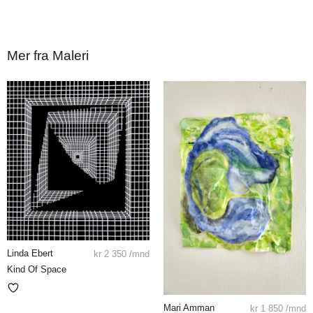
Mer fra Maleri
Linda Ebert
kr
2 350
/mnd
Kind Of Space
Mari Amman
kr
1 850
/mnd