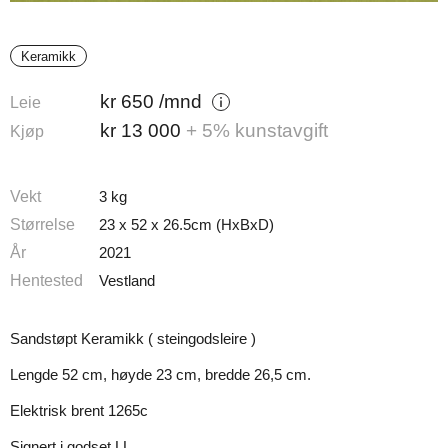
Keramikk
kr
650
/mnd
Leie
kr
13 000
+ 5% kunstavgift
Kjøp
Vekt
3 kg
Størrelse
23 x 52 x 26.5cm (HxBxD)
År
2021
Hentested
Vestland
Sandstøpt Keramikk ( steingodsleire )
Lengde 52 cm, høyde 23 cm, bredde 26,5 cm.
Elektrisk brent 1265c
Signert i godset LL