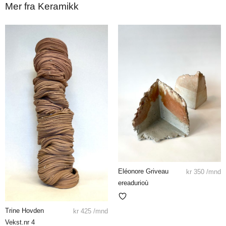
Mer fra Keramikk
Eléonore Griveau
kr
350
/mnd
ereadurioù
Trine Hovden
kr
425
/mnd
Vekst.nr 4