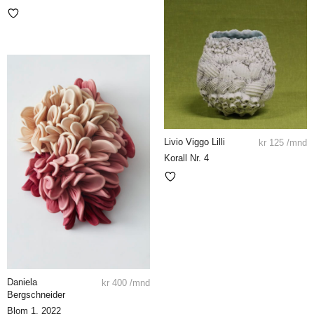
Livio Viggo Lilli
kr
125
/mnd
Korall Nr. 4
Daniela
kr
400
/mnd
Bergschneider
Blom 1, 2022