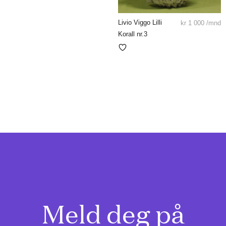
Livio Viggo Lilli
kr
1 000
/mnd
Korall nr.3
Meld deg på
