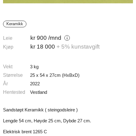
Keramikk
kr
900
/mnd
Leie
kr
18 000
+ 5% kunstavgift
Kjøp
Vekt
3 kg
Størrelse
25 x 54 x 27cm (HxBxD)
År
2022
Hentested
Vestland
Sandstøpt Keramikk ( steingodsleire )
Lengde 54 cm, Høyde 25 cm, Dybde 27 cm.
Elektrisk brent 1265 C