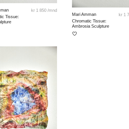
mman
kr
1 850
/mnd
Mari Amman
kr
1 
ic Tissue:
Chromatic Tissue:
lpture
Ambrosia Sculpture