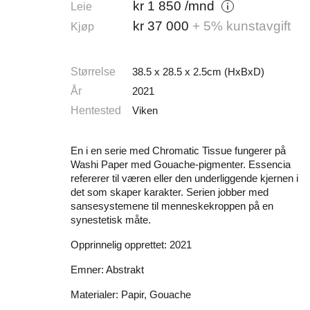
kr
1 850
/mnd
Leie
kr
37 000
+ 5% kunstavgift
Kjøp
Størrelse
38.5 x 28.5 x 2.5cm (HxBxD)
År
2021
Hentested
Viken
En i en serie med Chromatic Tissue fungerer på
Washi Paper med Gouache-pigmenter. Essencia
refererer til væren eller den underliggende kjernen i
det som skaper karakter. Serien jobber med
sansesystemene til menneskekroppen på en
synestetisk måte.
Opprinnelig opprettet: 2021
Emner: Abstrakt
Materialer: Papir, Gouache