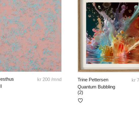
Presthus
kr
200
/mnd
Trine Pettersen
kr
7
II
Quantum Bubbling
(2)