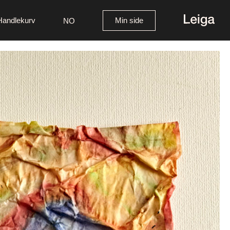
Handlekurv
Min side
NO