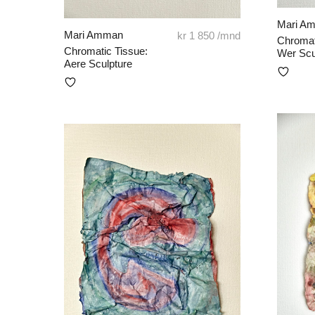
Mari A
Mari Amman
kr
1 850
/mnd
Chromat
Chromatic Tissue:
Wer Scu
Aere Sculpture