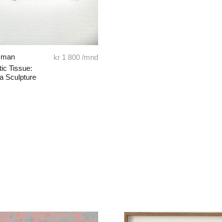
mman
kr
1 800
/mnd
ic Tissue:
a Sculpture