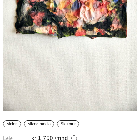
Maleri
Mixed media
Skulptur
kr
1 750
/mnd
Leie