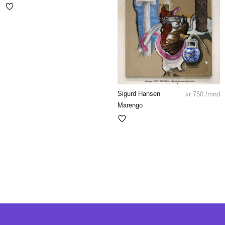
Sigurd Hansen
kr
750
/mnd
Marengo