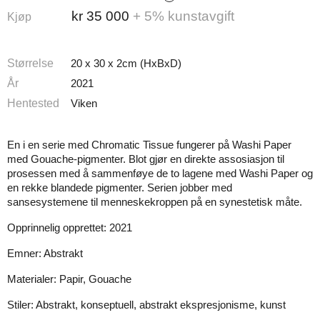
kr
35 000
+ 5% kunstavgift
Kjøp
Størrelse
20 x 30 x 2cm (HxBxD)
År
2021
Hentested
Viken
En i en serie med Chromatic Tissue fungerer på Washi Paper
med Gouache-pigmenter. Blot gjør en direkte assosiasjon til
prosessen med å sammenføye de to lagene med Washi Paper og
en rekke blandede pigmenter. Serien jobber med
sansesystemene til menneskekroppen på en synestetisk måte.
Opprinnelig opprettet: 2021
Emner: Abstrakt
Materialer: Papir, Gouache
Stiler: Abstrakt, konseptuell, abstrakt ekspresjonisme, kunst