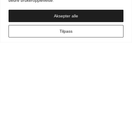
bedre brukeropplevelse.
Handlekurv
Aksepter alle
NO
Tilpass
Min side
Hva leter du etter?
Vilkår for kunde