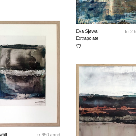
Eva Sjøwall
kr
2 
Extrapolate
wall
kr
950
/mnd