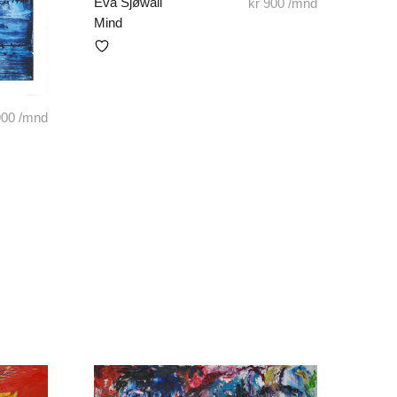
Eva Sjøwall
kr
900
/mnd
Mind
00
/mnd