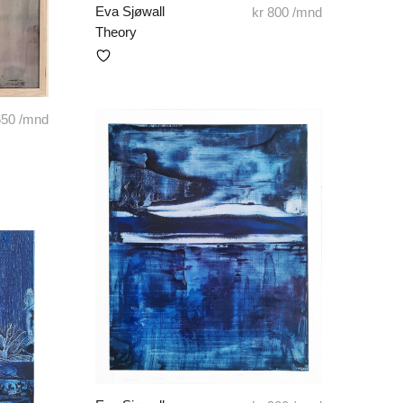
Eva Sjøwall
kr
800
/mnd
Theory
650
/mnd