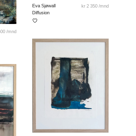
Eva Sjøwall
kr
2 350
/mnd
Diffusion
600
/mnd