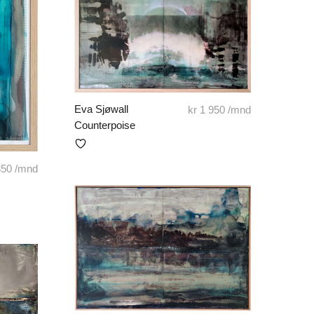
Eva Sjøwall
kr
1 950
/mnd
Counterpoise
350
/mnd