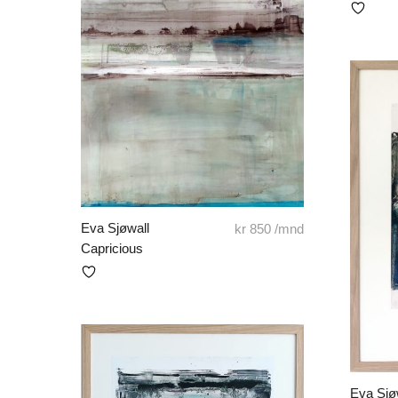
Eva Sjøwall
kr
850
/mnd
Capricious
Eva Sjø