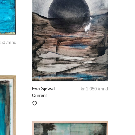
250
/mnd
Eva Sjøwall
kr
1 050
/mnd
Current