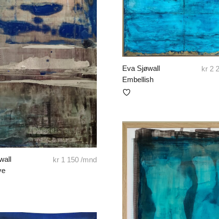
Eva Sjøwall
kr
2 
Embellish
wall
kr
1 150
/mnd
ve