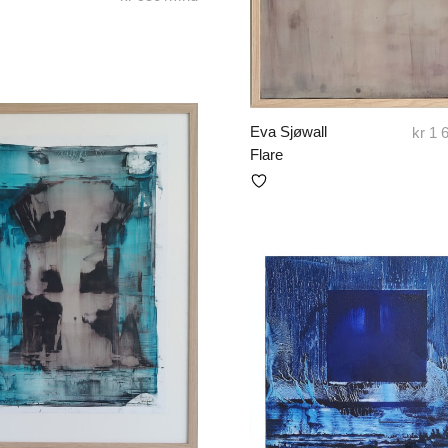
Eva Sjøwall
kr
1 
Flare