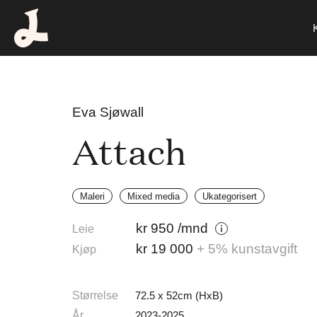
Eva Sjøwall
Attach
Maleri
Mixed media
Ukategorisert
kr
950
/mnd
Leie
kr
19 000
+ 5% kunstavgift
Kjøp
Størrelse
72.5 x 52cm (HxB)
År
2023-2025