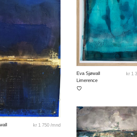
Eva Sjøwall
kr
1 
Limerence
wall
kr
1 750
/mnd