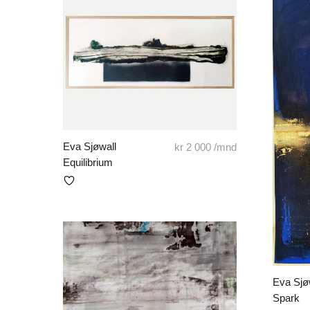
Eva Sjøwall
kr
2 000
/mnd
Equilibrium
Eva Sjø
Spark