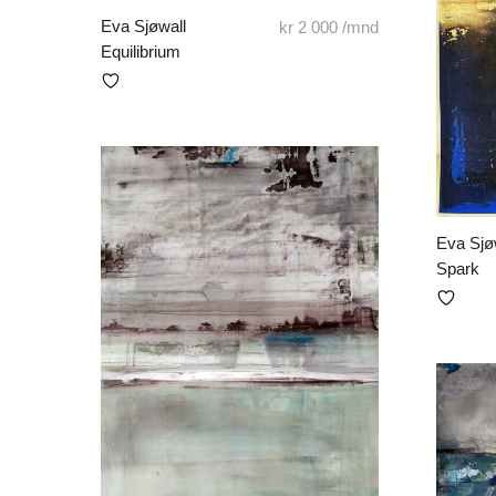
Eva Sjøwall
kr
2 000
/mnd
Equilibrium
Eva Sjø
Spark