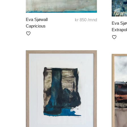
Eva Sjøwall
kr
850
/mnd
Eva Sjø
Capricious
Extrapo