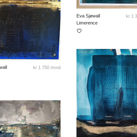
Eva Sjøwall
kr
1 
Limerence
wall
kr
1 750
/mnd