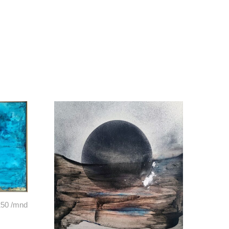
250
/mnd