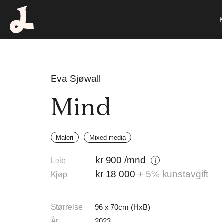
Eva Sjøwall
Mind
Maleri
Mixed media
kr
900
/mnd
Leie
kr
18 000
+ 5% kunstavgift
Kjøp
Størrelse
96 x 70cm (HxB)
År
2023