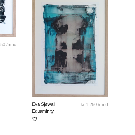
250
/mnd
Eva Sjøwall
kr
1 250
/mnd
Equaminity