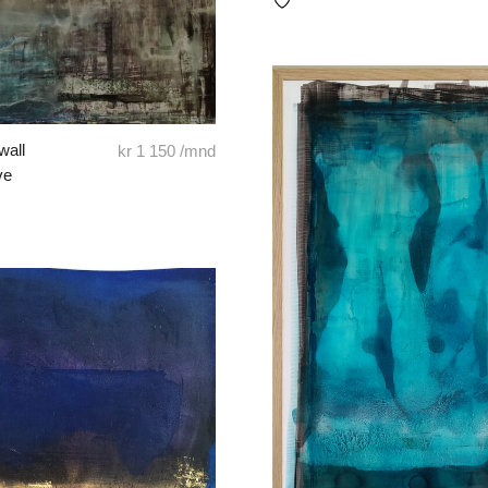
wall
kr
1 150
/mnd
ve