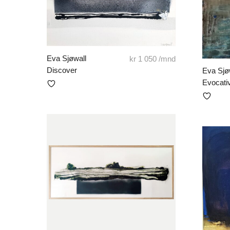
Eva Sjøwall
kr
1 050
/mnd
Discover
Eva Sjø
Evocati