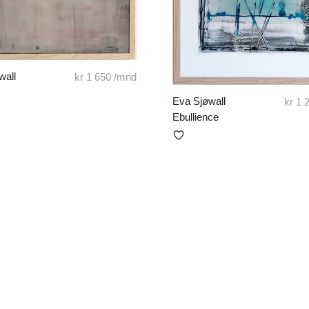
wall
kr
1 650
/mnd
Eva Sjøwall
kr
1 
Ebullience