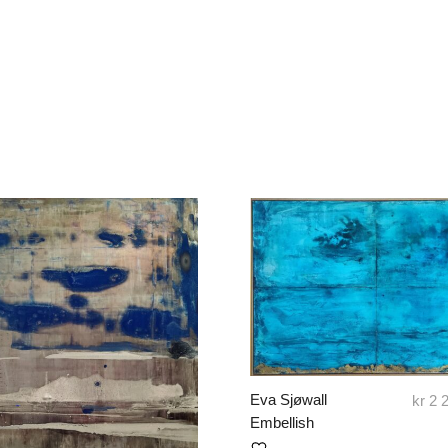
Eva Sjøwall
kr
2 
Embellish