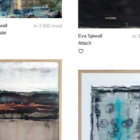
wall
kr
2 600
/mnd
late
Eva Sjøwall
kr
9
Attach