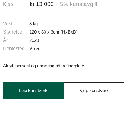
kr
13 000
+ 5% kunstavgift
Kjøp
Vekt
8 kg
Størrelse
120 x 80 x 3cm (HxBxD)
År
2020
Hentested
Viken
Akryl, sement og armering på trefiberplate
Leie kunstverk
Kjøp kunstverk