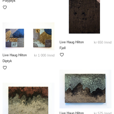
Polyptyk
Live Haug Hilton
kr
650
/mnd
Fjell
Live Haug Hilton
kr
1 000
/mnd
Diptyk
Live Haug Hilton
kr
575
/mnd