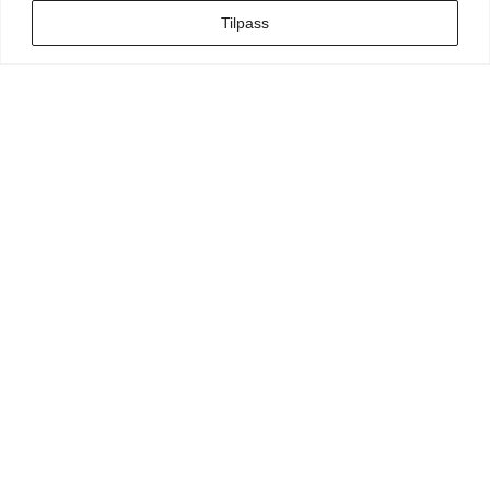
Tilpass
Min side
Hva leter du etter?
Vilkår for kunde
Vilkår for kunstner
Personvern