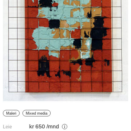
Maleri
Mixed media
kr
650
/mnd
Leie