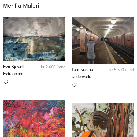
Mer fra Maleri
Eva Sjøwall
kr
2 600
/mnd
Tom Kosmo
kr
5 500
/mnd
Extrapolate
Underworld