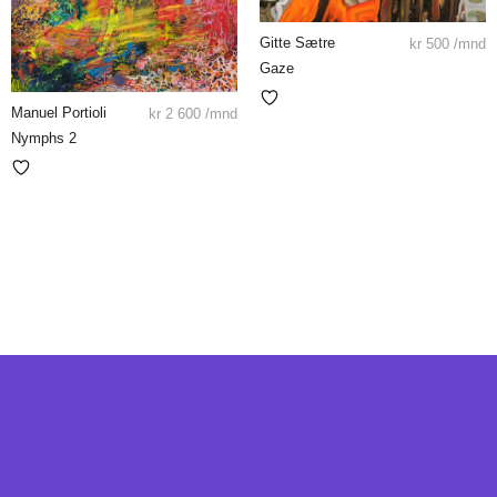
Gitte Sætre
kr
500
/mnd
Gaze
Manuel Portioli
kr
2 600
/mnd
Nymphs 2