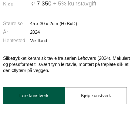
kr
7 350
+ 5% kunstavgift
Kjøp
Størrelse
45 x 30 x 2cm (HxBxD)
År
2024
Hentested
Vestland
Silketrykket keramisk tavle fra serien Leftovers (2024). Makulert
og pressformet til svært tynn leirtavle, montert på treplate slik at
den «flyter» på veggen.
Leie kunstverk
Kjøp kunstverk