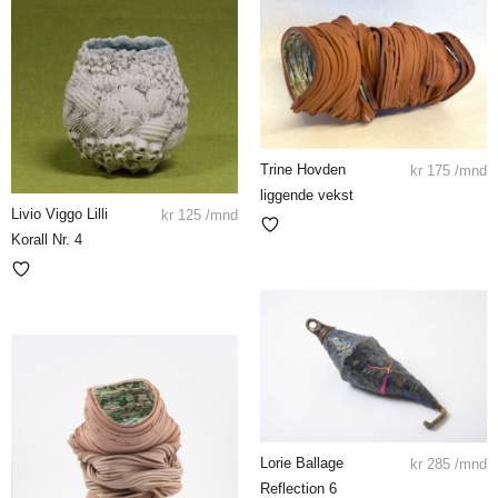
Trine Hovden
kr
175
/mnd
liggende vekst
Livio Viggo Lilli
kr
125
/mnd
Korall Nr. 4
Lorie Ballage
kr
285
/mnd
Reflection 6