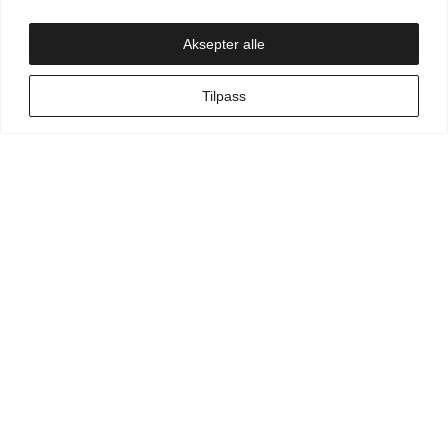
Handlekurv
Aksepter alle
NO
Tilpass
Min side
Hva leter du etter?
Vilkår for kunde