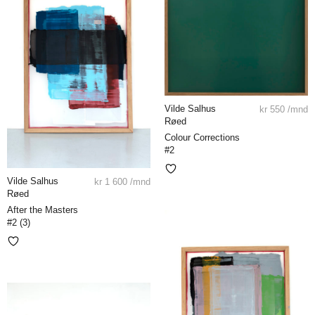
Vilde Salhus
kr
550
/mnd
Røed
Colour Corrections
#2
Vilde Salhus
kr
1 600
/mnd
Røed
After the Masters
#2 (3)