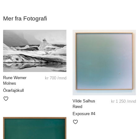
Mer fra Fotografi
Rune Werner
kr
700
/mnd
Molnes
Öræfajökull
Vilde Salhus
kr
1 250
/mnd
Røed
Exposure #4