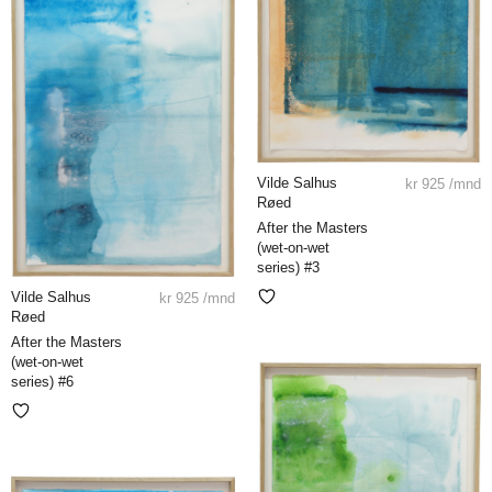
Vilde Salhus
kr
925
/mnd
Røed
After the Masters
(wet-on-wet
series) #3
Vilde Salhus
kr
925
/mnd
Røed
After the Masters
(wet-on-wet
series) #6