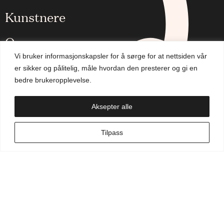
Kunstnere
Om oss
Vi bruker informasjonskapsler for å sørge for at nettsiden vår
Aktuelt
er sikker og pålitelig, måle hvordan den presterer og gi en
bedre brukeropplevelse.
Handlekurv
Aksepter alle
NO
Tilpass
Min side