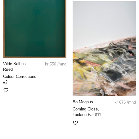
Vilde Salhus
kr
550
/mnd
Røed
Colour Corrections
#2
Bo Magnus
kr
675
/mnd
Coming Close,
Looking Far #11