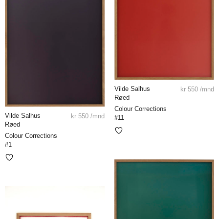
Vilde Salhus
kr
550
/mnd
Røed
Colour Corrections
Vilde Salhus
kr
550
/mnd
#11
Røed
Colour Corrections
#1