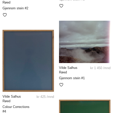
Røed
Gjennom stein #2
Vilde Salhus
kr
1 450
/mnd
Røed
Gjennom stein #1
Vilde Salhus
kr
425
/mnd
Røed
Colour Corrections
#4