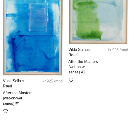
Vilde Salhus
kr
925
/mnd
Røed
After the Masters
(wet-on-wet
series) #1
Vilde Salhus
kr
925
/mnd
Røed
After the Masters
(wet-on-wet
series) #4