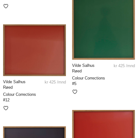
Vilde Salhus
kr
425
/mnd
Røed
Colour Corrections
Vilde Salhus
kr
425
/mnd
#5
Røed
Colour Corrections
#12