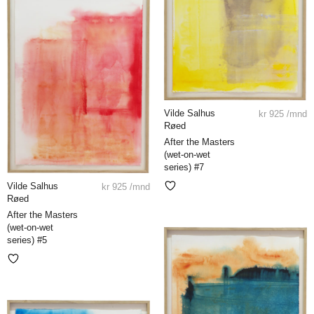
Vilde Salhus
kr
925
/mnd
Røed
After the Masters
(wet-on-wet
series) #7
Vilde Salhus
kr
925
/mnd
Røed
After the Masters
(wet-on-wet
series) #5