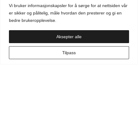
Vi bruker informasjonskapsler for å sørge for at nettsiden vår
Aktuelt
er sikker og pålitelig, måle hvordan den presterer og gi en
bedre brukeropplevelse.
Handlekurv
Aksepter alle
NO
Tilpass
Min side
Hva leter du etter?