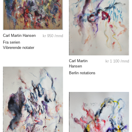
Carl Martin Hansen
kr
950
/mnd
Fra serien
Vibrerende notater
Carl Martin
kr
1 100
/mnd
Hansen
Berlin notations