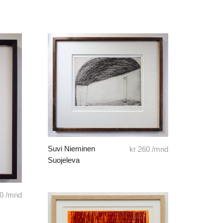
Suvi Nieminen
kr
260
/mnd
Suojeleva
0
/mnd