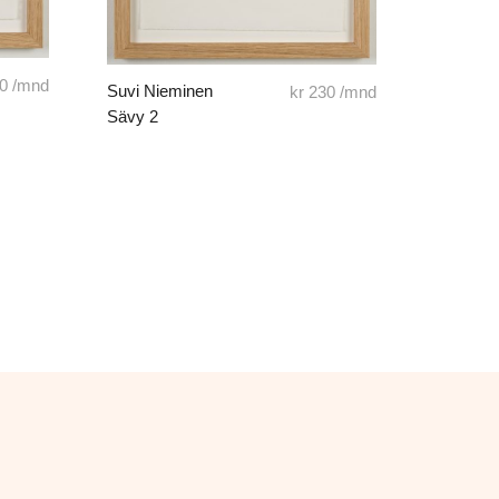
0
/mnd
Suvi Nieminen
kr
230
/mnd
Sävy 2