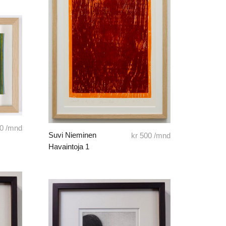
0
/mnd
Suvi Nieminen
kr
500
/mnd
Havaintoja 1