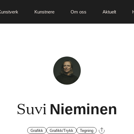
Kunstverk
Kunstnere
Om oss
Aktuelt
Suvi
Nieminen
Grafikk
Grafikk/Trykk
Tegning