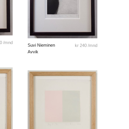
0
/mnd
Suvi Nieminen
kr
240
/mnd
Avvik