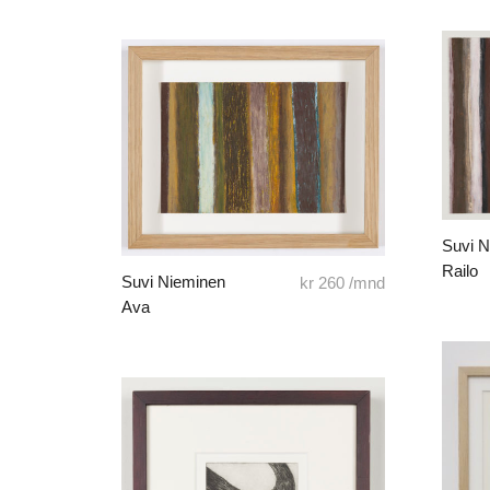
Suvi 
Railo
Suvi Nieminen
kr
260
/mnd
Ava