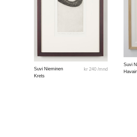
Suvi 
Suvi Nieminen
kr
240
/mnd
Havain
Krets