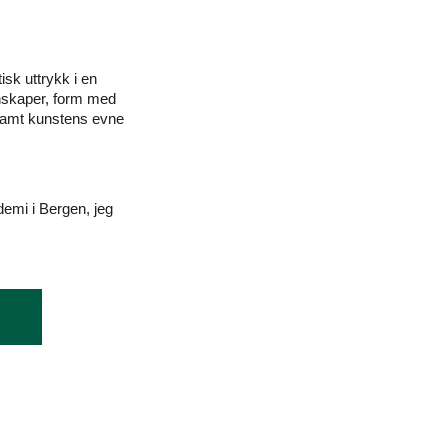
isk uttrykk i en
enskaper, form med
 samt kunstens evne
demi i Bergen, jeg