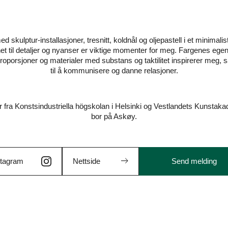
d skulptur-installasjoner, tresnitt, koldnål og oljepastell i et minimalist
t til detaljer og nyanser er viktige momenter for meg. Fargenes eg
oporsjoner og materialer med substans og taktilitet inspirerer meg,
til å kommunisere og danne relasjoner.
 fra Konstsindustriella högskolan i Helsinki og Vestlandets Kunstaka
bor på Askøy.
stagram
Nettside
Send melding