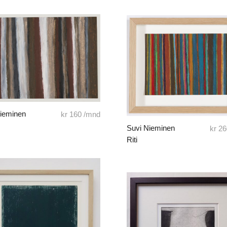
Nieminen
kr
160
/mnd
Suvi Nieminen
kr
26
Riti