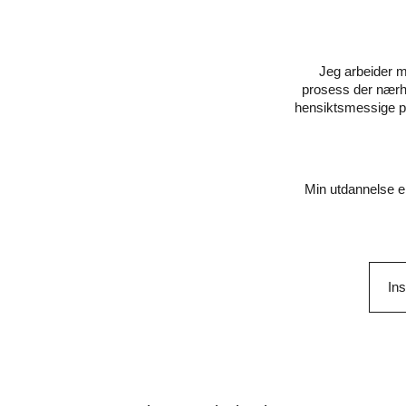
Jeg arbeider me
prosess der nærhe
hensiktsmessige pr
Min utdannelse er
In