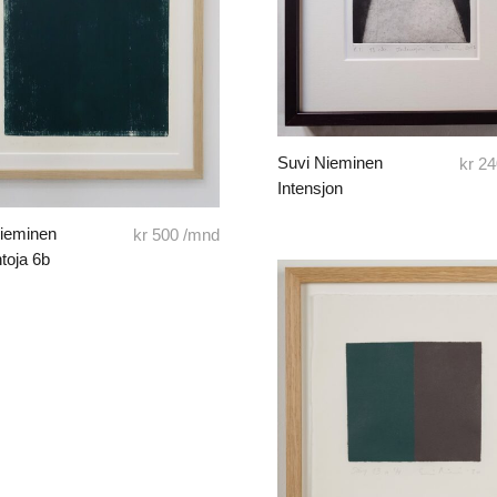
Suvi Nieminen
kr
24
Intensjon
Nieminen
kr
500
/mnd
toja 6b