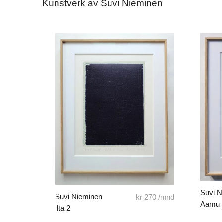
Kunstverk av Suvi Nieminen
Suvi 
Suvi Nieminen
kr
270
/mnd
Aamu
Ilta 2