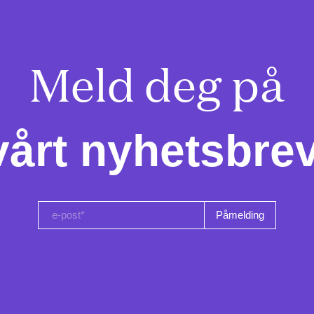
Meld deg på

vårt nyhetsbrev
e-post*