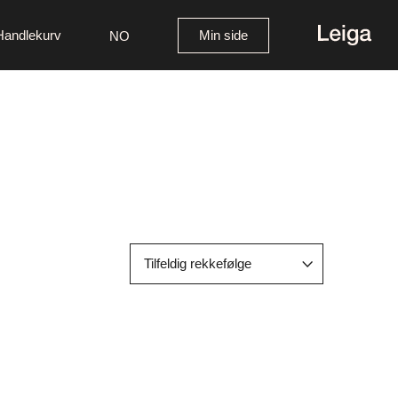
Handlekurv
Min side
NO