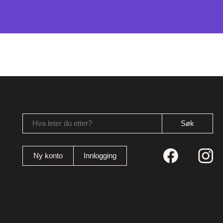
Hva leter du etter?
Ny konto
Innlogging