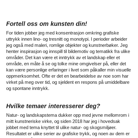
Fortell oss om kunsten din!
For tiden jobber jeg med konsentrasjon omkring grafiske
uttrykk innen lino- og tresnitt og monotypi. I perioder arbeider
jeg også med maleri, romlige objekter og kunstnerbøker. Jeg
henter inspirasjon og innspill til bildemotiv og tematikk fra ulike
områder. Det kan være et inntrykk av et landskap eller et
område, en måte å se og tolke mine omgivelser på, eller det
kan være personlige erfaringer i livet som påkaller min visuelle
oppmerksomhet. Ofte er det en bearbeidelse av noe som har
virket på meg over tid, og sjeldent en respons på umiddelbare
og spontane inntrykk.
Hvilke temaer interesserer deg?
Natur- og landskapstema dukker opp med jevne mellomrom i
mitt kunstneriske virke, og siden 2018 har jeg i hovedsak
jobbet med tema knyttet til ulike natur- og skogsmiljøer.
Resultatet er ulike serier av grafiske trykk, og noen av dem er