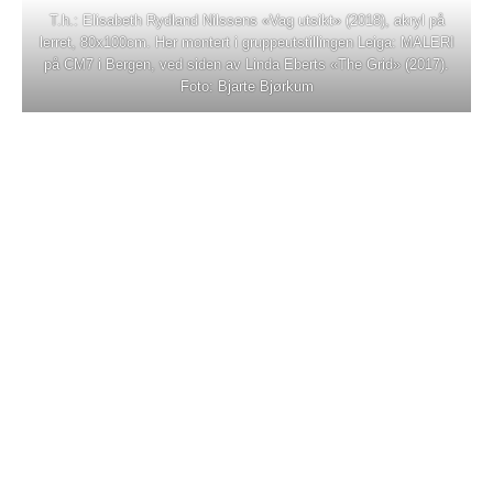
T.h.: Elisabeth Rydland Nilssens «Vag utsikt» (2018), akryl på
lerret, 80x100cm. Her montert i gruppeutstillingen Leiga: MALERI
på CM7 i Bergen, ved siden av Linda Eberts «The Grid» (2017).
Foto: Bjarte Bjørkum