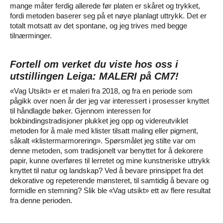
mange måter ferdig allerede før platen er skåret og trykket,
fordi metoden baserer seg på et nøye planlagt uttrykk. Det er
totalt motsatt av det spontane, og jeg trives med begge
tilnærminger.
Fortell om verket du viste hos oss i
utstillingen Leiga: MALERI på CM7!
«Vag Utsikt» er et maleri fra 2018, og fra en periode som
pågikk over noen år der jeg var interessert i prosesser knyttet
til håndlagde bøker. Gjennom interessen for
bokbindingstradisjoner plukket jeg opp og videreutviklet
metoden for å male med klister tilsatt maling eller pigment,
såkalt «klistermarmorering». Spørsmålet jeg stilte var om
denne metoden, som tradisjonelt var benyttet for å dekorere
papir, kunne overføres til lerretet og mine kunstneriske uttrykk
knyttet til natur og landskap? Ved å bevare prinsippet fra det
dekorative og repeterende mønsteret, til samtidig å bevare og
formidle en stemning? Slik ble «Vag utsikt» ett av flere resultat
fra denne perioden.