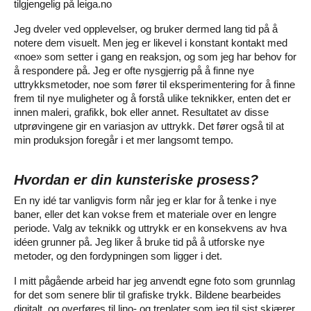
tilgjengelig på leiga.no
Jeg dveler ved opplevelser, og bruker dermed lang tid på å
notere dem visuelt. Men jeg er likevel i konstant kontakt med
«noe» som setter i gang en reaksjon, og som jeg har behov for
å respondere på. Jeg er ofte nysgjerrig på å finne nye
uttrykksmetoder, noe som fører til eksperimentering for å finne
frem til nye muligheter og å forstå ulike teknikker, enten det er
innen maleri, grafikk, bok eller annet. Resultatet av disse
utprøvingene gir en variasjon av uttrykk. Det fører også til at
min produksjon foregår i et mer langsomt tempo.
Hvordan er din kunsteriske prosess?
En ny idé tar vanligvis form når jeg er klar for å tenke i nye
baner, eller det kan vokse frem et materiale over en lengre
periode. Valg av teknikk og uttrykk er en konsekvens av hva
idéen grunner på. Jeg liker å bruke tid på å utforske nye
metoder, og den fordypningen som ligger i det.
I mitt pågående arbeid har jeg anvendt egne foto som grunnlag
for det som senere blir til grafiske trykk. Bildene bearbeides
digitalt, og overføres til lino- og treplater som jeg til sist skjærer