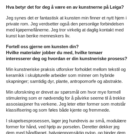
Hva betyr det for deg å være en av kunstnerne på Leiga?
Jeg synes det er fantastisk at kunsten min finner et nytt hjem i
private rom. Jeg verdsetter også den personlige forbindelsen
med kjøperne/lånerne. Jeg tror virkelig at daglig kontakt med
kunst kan berike menneskers liv.
Fortell oss gjerne om kunsten din?
Hvilke materialer jobber du med, hvilke temaer
interesserer deg og hvordan er din kunstneriske prosess?
Min kunstneriske praksis utforsker forholdet mellom tekstil og
keramikk i skulpturelle arbeider som minner om hybride
skapninger; samtidig dyr, plante, antropomorfe og abstrakte.
Min uforskning er drevet av spørsmål om hvor mye formell
stimulering som er nødvendig for å påvirke seerne til å trekke
assosiasjoner fra verkene. Jeg leter etter former som motstår
klassifisering og som føles både kjente og fremmede.
I skapelsesprosessen, lager jeg hundrevis av små, modulære
former for hånd, ved hjelp av porselen. Deretter dekker jeg
dem med håndfarget, halvgjennomsiktig nylon, og binder dem