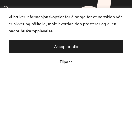
Om oss
Vi bruker informasjonskapsler for å sørge for at nettsiden vår
Aktuelt
er sikker og pålitelig, måle hvordan den presterer og gi en
bedre brukeropplevelse.
Handlekurv
Aksepter alle
NO
Tilpass
Min side
Hva leter du etter?