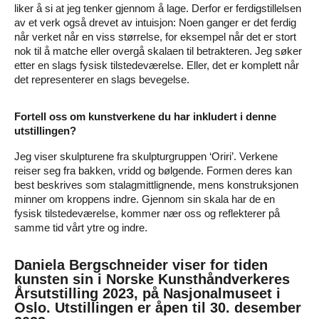
liker å si at jeg tenker gjennom å lage. Derfor er ferdigstillelsen
av et verk også drevet av intuisjon: Noen ganger er det ferdig
når verket når en viss størrelse, for eksempel når det er stort
nok til å matche eller overgå skalaen til betrakteren. Jeg søker
etter en slags fysisk tilstedeværelse. Eller, det er komplett når
det representerer en slags bevegelse.
Fortell oss om kunstverkene du har inkludert i denne
utstillingen?
Jeg viser skulpturene fra skulpturgruppen ‘Oriri’. Verkene
reiser seg fra bakken, vridd og bølgende. Formen deres kan
best beskrives som stalagmittlignende, mens konstruksjonen
minner om kroppens indre. Gjennom sin skala har de en
fysisk tilstedeværelse, kommer nær oss og reflekterer på
samme tid vårt ytre og indre.
Daniela Bergschneider viser for tiden
kunsten sin i Norske Kunsthåndverkeres
Årsutstilling 2023, på Nasjonalmuseet i
Oslo. Utstillingen er åpen til 30. desember