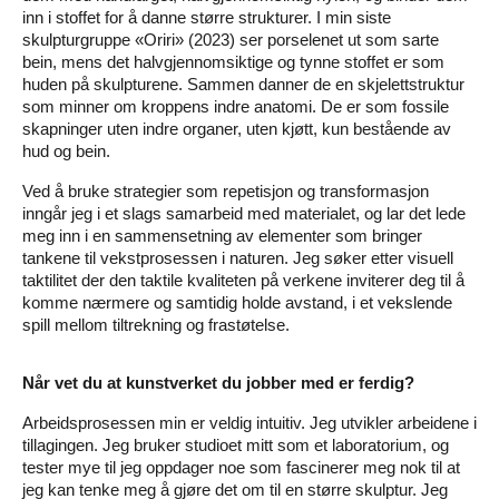
inn i stoffet for å danne større strukturer. I min siste
skulpturgruppe «Oriri» (2023) ser porselenet ut som sarte
bein, mens det halvgjennomsiktige og tynne stoffet er som
huden på skulpturene. Sammen danner de en skjelettstruktur
som minner om kroppens indre anatomi. De er som fossile
skapninger uten indre organer, uten kjøtt, kun bestående av
hud og bein.
Ved å bruke strategier som repetisjon og transformasjon
inngår jeg i et slags samarbeid med materialet, og lar det lede
meg inn i en sammensetning av elementer som bringer
tankene til vekstprosessen i naturen. Jeg søker etter visuell
taktilitet der den taktile kvaliteten på verkene inviterer deg til å
komme nærmere og samtidig holde avstand, i et vekslende
spill mellom tiltrekning og frastøtelse.
Når vet du at kunstverket du jobber med er ferdig?
Arbeidsprosessen min er veldig intuitiv. Jeg utvikler arbeidene i
tillagingen. Jeg bruker studioet mitt som et laboratorium, og
tester mye til jeg oppdager noe som fascinerer meg nok til at
jeg kan tenke meg å gjøre det om til en større skulptur. Jeg