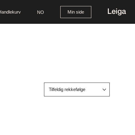
Handlekurv
Min side
NO