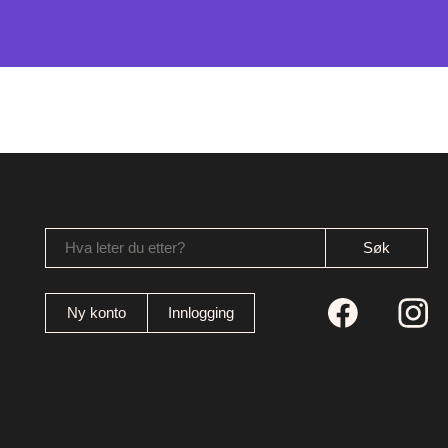
Hva leter du etter?
Ny konto
Innlogging