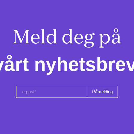
Meld deg på

vårt nyhetsbrev
e-post*