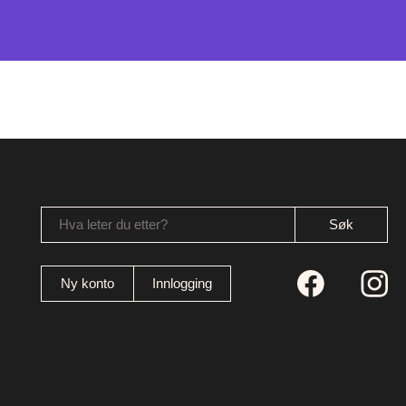
Hva leter du etter?
Ny konto
Innlogging