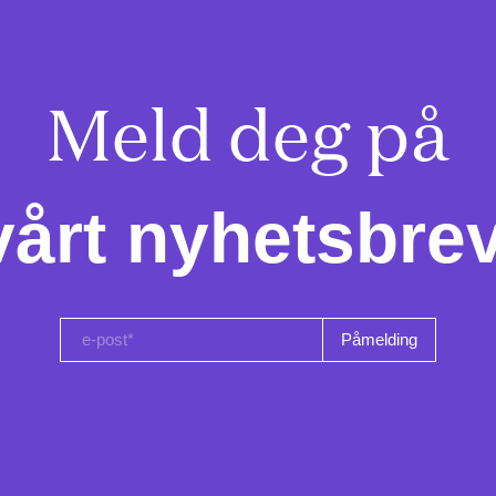
Meld deg på

vårt nyhetsbrev
e-post*