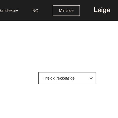
Handlekurv
Min side
NO