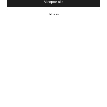
Aksepter alle
NO
Tilpass
Min side
Hva leter du etter?
Vilkår for kunde
Vilkår for kunstner