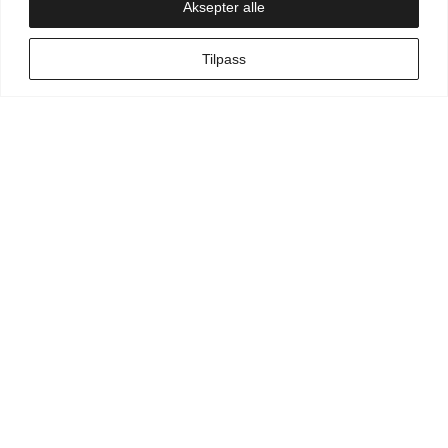
Aksepter alle
NO
Tilpass
Min side
Hva leter du etter?
Vilkår for kunde
Vilkår for kunstner