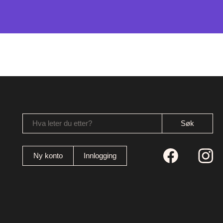
Hva leter du etter?
Ny konto
Innlogging