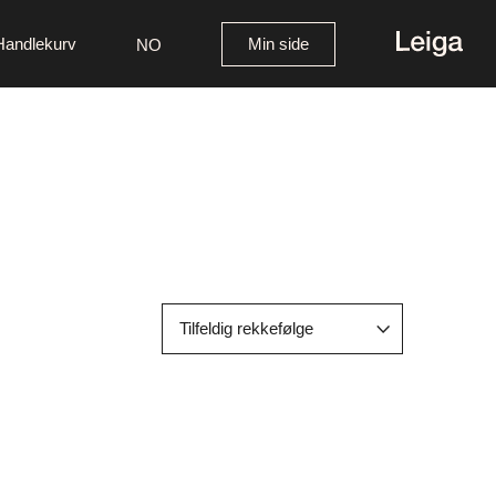
Handlekurv
Min side
NO