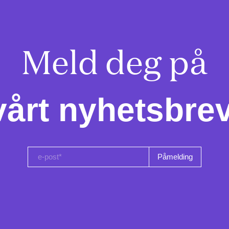
Meld deg på

vårt nyhetsbrev
e-post*