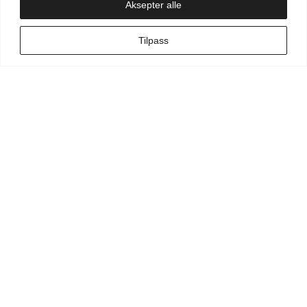
Aksepter alle
NO
Tilpass
Min side
Hva leter du etter?
Vilkår for kunde
Vilkår for kunstner