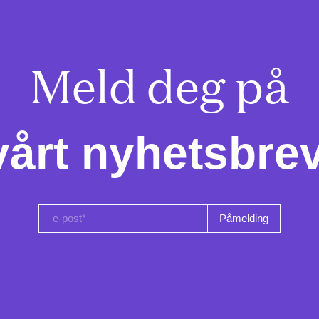
Meld deg på

vårt nyhetsbrev
e-post*