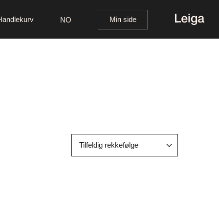
Handlekurv
Min side
NO