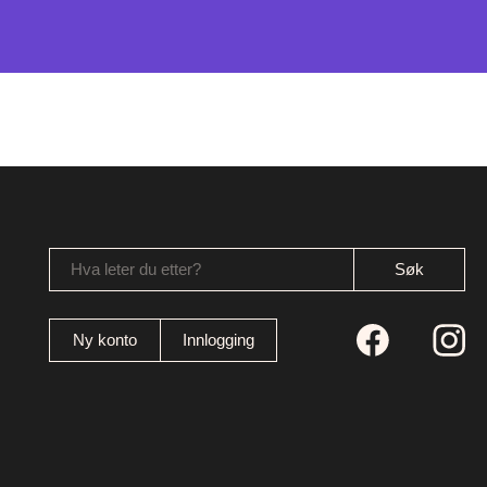
Hva leter du etter?
Ny konto
Innlogging