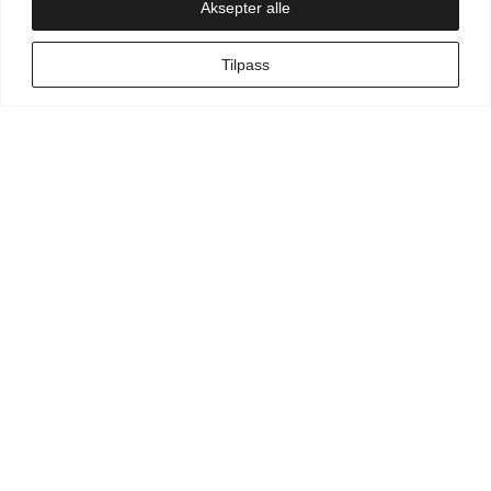
Aksepter alle
NO
Tilpass
Min side
Hva leter du etter?
Vilkår for kunde
Vilkår for kunstner