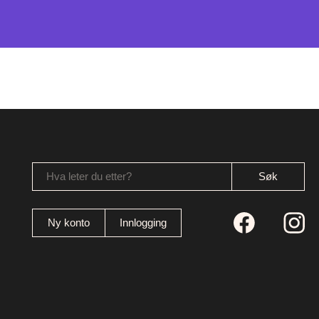
Hva leter du etter?
Ny konto
Innlogging