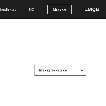
Handlekurv
Min side
NO