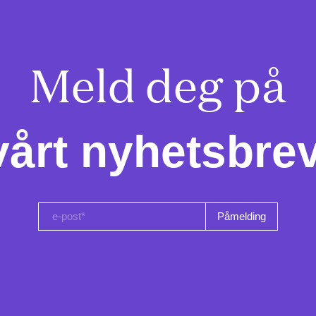
Meld deg på

vårt nyhetsbrev
e-post*