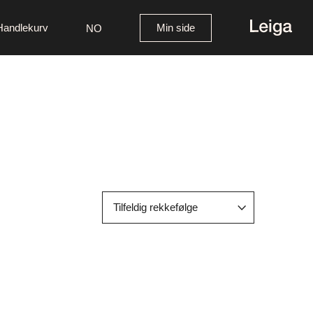
Handlekurv
Min side
NO