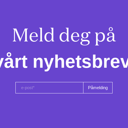
Meld deg på

vårt nyhetsbrev
e-post*