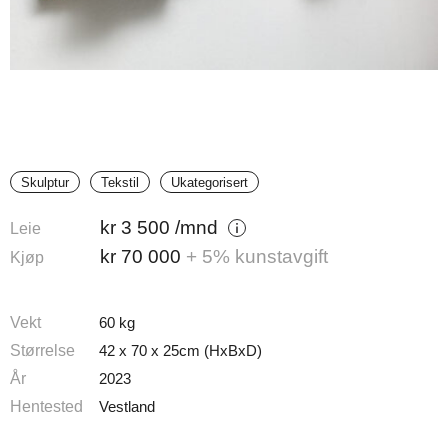
Skulptur
Tekstil
Ukategorisert
kr
3 500
/mnd
Leie
kr
70 000
+ 5% kunstavgift
Kjøp
Vekt
60 kg
Størrelse
42 x 70 x 25cm (HxBxD)
År
2023
Hentested
Vestland