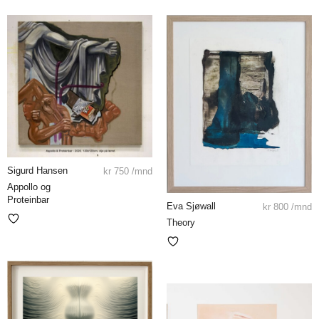
Sigurd Hansen
kr
750
/mnd
Appollo og
Proteinbar
Eva Sjøwall
kr
800
/mnd
Theory