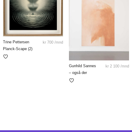
Trine Pettersen
kr
700
/mnd
Planck-Scape (2)
Gunhild Sannes
kr
2 100
/mnd
– også der