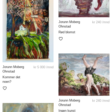
Jorunn Moberg
kr
240
/mnd
Ohnstad
Rød blomst
Jorunn Moberg
kr
5 000
/mnd
Ohnstad
Kommer det
noen?
Jorunn Moberg
kr
240
/mnd
Ohnstad
Ingen kunst