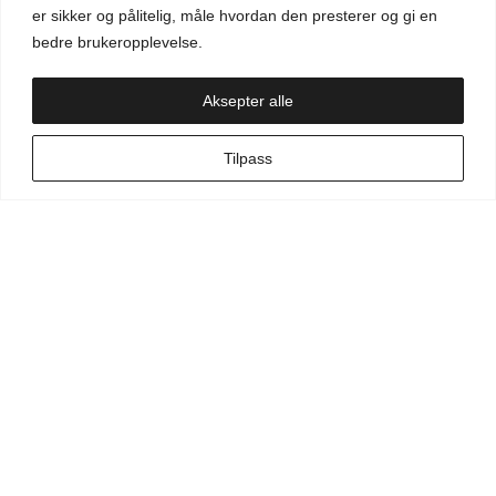
Aktuelt
er sikker og pålitelig, måle hvordan den presterer og gi en
bedre brukeropplevelse.
Handlekurv
Aksepter alle
NO
Tilpass
Min side
Hva leter du etter?