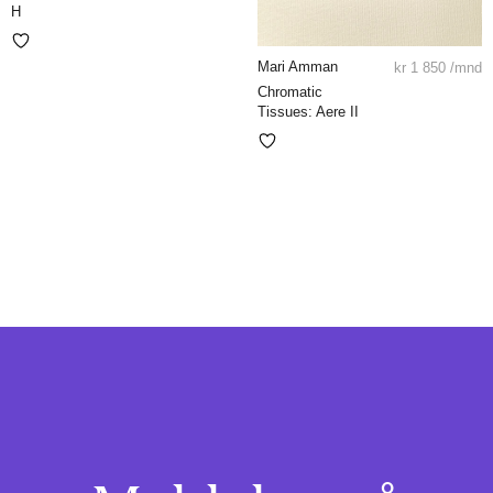
H
Mari Amman
kr
1 850
/mnd
Chromatic
Tissues: Aere II