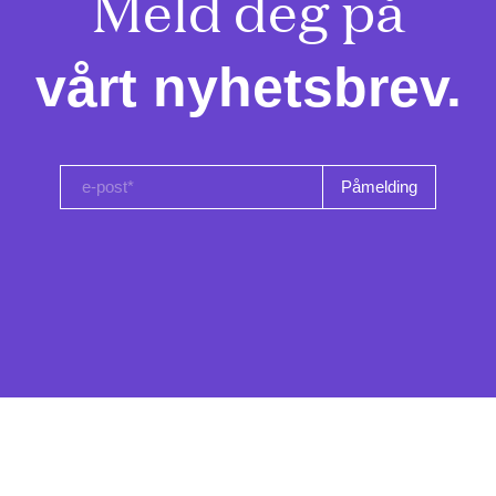
Meld deg på

vårt nyhetsbrev.
e-post*