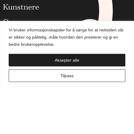
Kunstnere
Om oss
Vi bruker informasjonskapsler for å sørge for at nettsiden vår
Aktuelt
er sikker og pålitelig, måle hvordan den presterer og gi en
bedre brukeropplevelse.
Handlekurv
Aksepter alle
NO
Tilpass
Min side
Hva leter du etter?