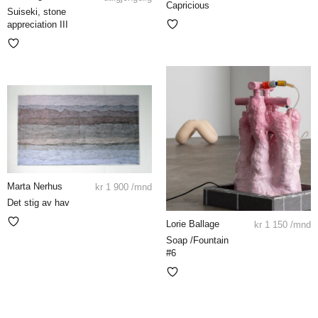
Capricious
Suiseki, stone
appreciation III
Marta Nerhus
kr
1 900
/mnd
Det stig av hav
Lorie Ballage
kr
1 150
/mnd
Soap /Fountain
#6