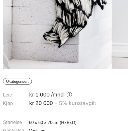
Ukategorisert
kr
1 000
/mnd
Leie
kr
20 000
+ 5% kunstavgift
Kjøp
Størrelse
60 x 60 x 70cm (HxBxD)
Hentested
Vestland